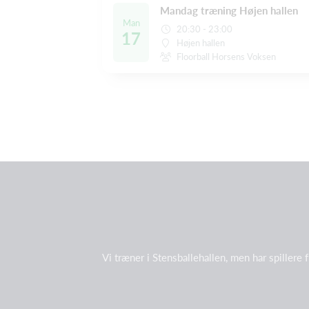
Mandag træning Højen hallen
Man
20:30 - 23:00
17
Højen hallen
Floorball Horsens Voksen
Vi træner i Stensballehallen, men har spillere